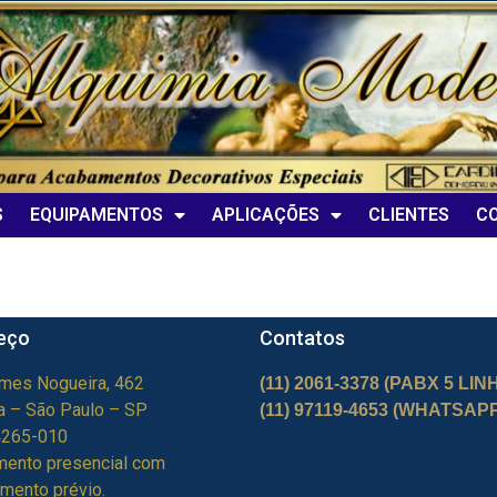
S
EQUIPAMENTOS
APLICAÇÕES
CLIENTES
C
eço
Contatos
mes Nogueira, 462
(11) 2061-3378
(PABX 5 LIN
ga – São Paulo – SP
(11) 97119-4653 (WHATSAP
4265-010
mento presencial com
mento prévio.