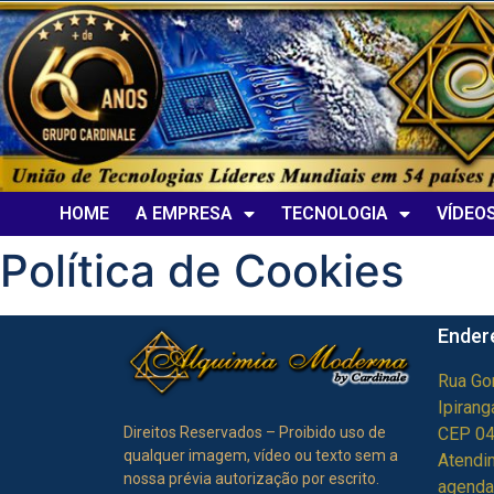
HOME
A EMPRESA
TECNOLOGIA
VÍDEO
Política de Cookies
Ender
Rua Go
Ipiran
CEP 0
Direitos Reservados – Proibido uso de
qualquer imagem, vídeo ou texto sem a
Atendi
nossa prévia autorização por escrito.
agenda