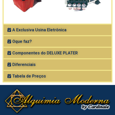
A Exclusiva Usina Eletrônica
Oque faz?
Componentes do DELUXE PLATER
Diferenciais
Tabela de Preços